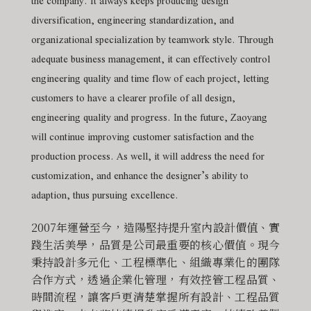
the company. It always keeps producing design
diversification, engineering standardization, and
organizational specialization by teamwork style. Through
adequate business management, it can effectively control
engineering quality and time flow of each project, letting
customers to have a clearer profile of all design,
engineering quality and progress. In the future, Zaoyang
will continue improving customer satisfaction and the
production process. As well, it will address the need for
customization, and enhance the designer’s ability to
adaption, thus pursuing excellence.
2007年運營至今，造陽堅持提升室內設計價值、實
踐生活美學，品質是公司最重要的核心價值。現今
秉持設計多元化、工程標準化、組織專業化的團隊
合作方式，透過企業化管理，有效控管工程品質、
時間流程，讓客戶更清楚掌握所有設計、工程品質