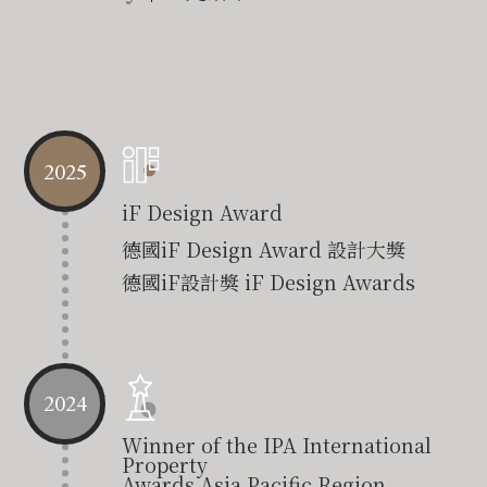
2025
iF Design Award
德國iF Design Award 設計大獎
德國iF設計獎 iF Design Awards
2024
Winner of the IPA International
Property
Awards Asia Pacific Region