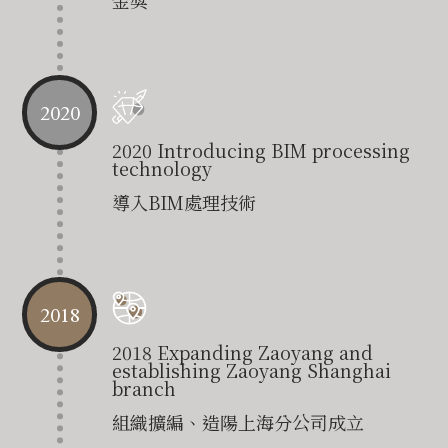
金獎
2020
2020 Introducing BIM processing
technology
導入BIM處理技術
2018
2018 Expanding Zaoyang and
establishing Zaoyang Shanghai
branch
組織擴編、造陽上海分公司成立