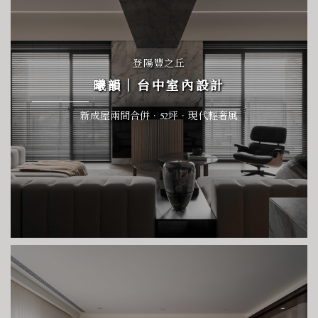
登陽豐之丘
曦韻｜台中室內設計
新成屋兩間合併．52坪．現代輕奢風