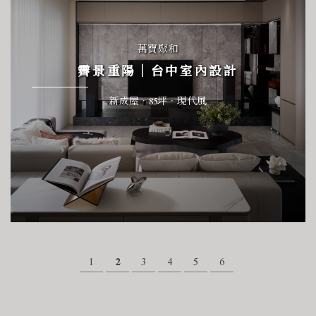
萬寶聚和
霽景重陽｜台中室內設計
新成屋．85坪．現代風
1
2
3
4
5
6