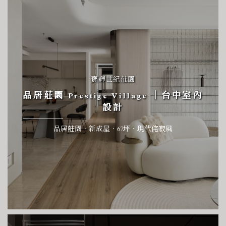
寶輝世紀莊園
品居莊園 Prestige Village ｜台中室內
設計
品居莊園．新成屋．67坪．現代侘寂風