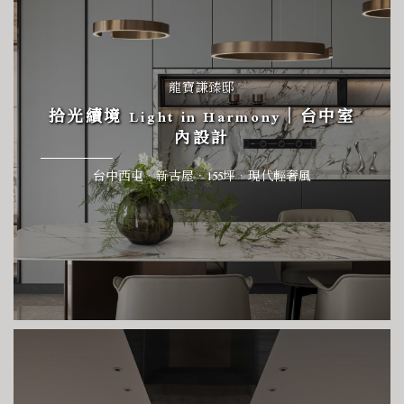
龍寶謙臻邸
拾光續境 Light in Harmony｜台中室
內設計
台中西屯．新古屋．155坪．現代輕奢風