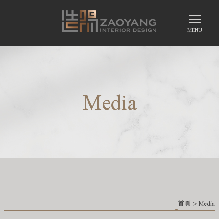
Media
首頁
> Media