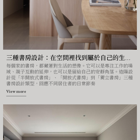
三種書房設計：在空間裡找到屬於自己的生活
每個家的書房，都藏著對生活的想像。它可以是專注工作的場
節奏｜台中住宅設計｜造陽設計
域、親子互動的延伸，也可以是留給自己的安靜角落。造陽設
計從「半開放式書房」、「開放式書房」到「獨立書房」三種
書房設計類型，回應不同居住者的日常節奏
View more