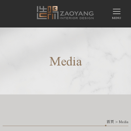
Media
首頁
> Media