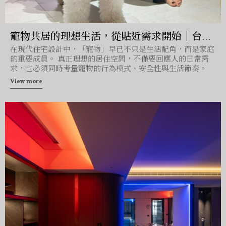
寵物共居的理想生活，從貼近需求開始｜台中
在現代住宅設計中，「寵物」早已不只是生活配角，而是家庭
室內設計｜台中住宅設計
的重要成員。 真正理想的居住空間，不僅要回應人的日常需
求，也必須同時考量寵物的行為模式、安全性與生活節奏。
View more