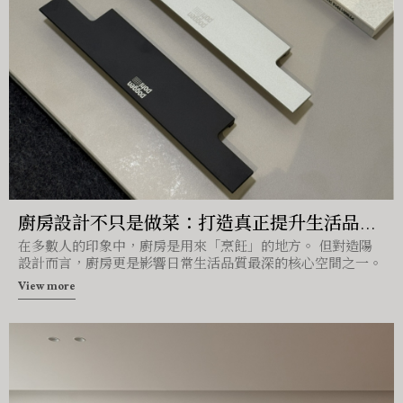
廚房設計不只是做菜：打造真正提升生活品質
在多數人的印象中，廚房是用來「烹飪」的地方。 但對造陽
的廚房空間｜造陽設計
設計而言，廚房更是影響日常生活品質最深的核心空間之一。
View more