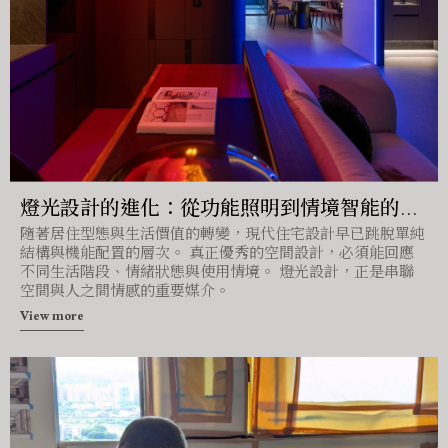
燈光設計的進化：從功能照明到情境智能的住
隨著居住型態與生活價值的轉變，現代住宅設計早已跳脫單純
宅全方位思考
結構與機能配置的層次。 真正優秀的空間設計，必須能回應
不同生活階段、情緒狀態與使用情境。 燈光設計，正是串聯
空間與人之間情感的重要媒介。
View more