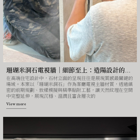
珊瑚米洞石電視牆｜細節至上：造陽設計的石
在高端住宅設計中，石材立面的呈現往往是展現質感最關鍵的
材工藝與完美對位技術
場域。本案以「珊瑚米洞石」作為客廳電視主牆材質，透過縝
密的前期規劃、放樣模擬與精準貼附工藝，讓天然紋理在空間
中完整延伸，展現沉穩、溫潤且富含層次的
View more