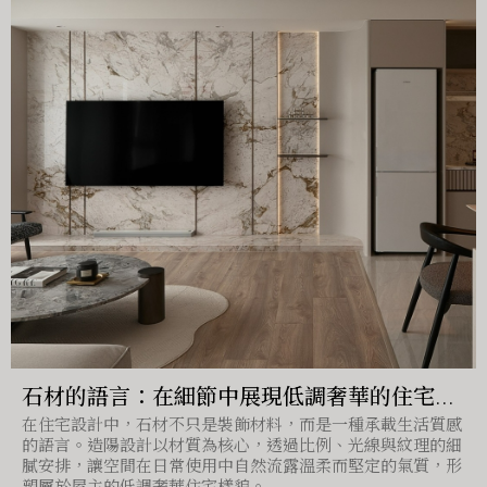
石材的語言：在細節中展現低調奢華的住宅設
在住宅設計中，石材不只是裝飾材料，而是一種承載生活質感
計
的語言。造陽設計以材質為核心，透過比例、光線與紋理的細
膩安排，讓空間在日常使用中自然流露溫柔而堅定的氣質，形
塑屬於屋主的低調奢華住宅樣貌。