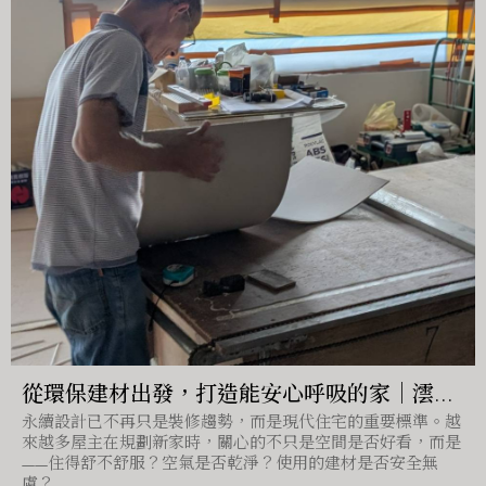
從環保建材出發，打造能安心呼吸的家｜澐石
永續設計已不再只是裝修趨勢，而是現代住宅的重要標準。越
蘊邸健康住宅設計｜台中室內設計
來越多屋主在規劃新家時，關心的不只是空間是否好看，而是
——住得舒不舒服？空氣是否乾淨？使用的建材是否安全無
虞？