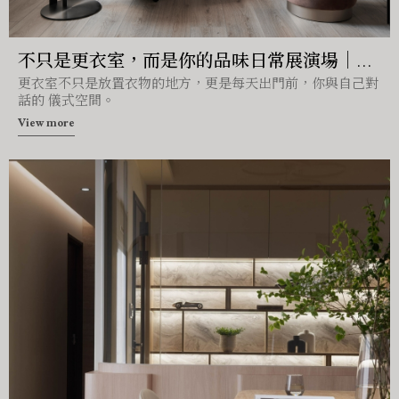
不只是更衣室，而是你的品味日常展演場｜造
更衣室不只是放置衣物的地方，更是每天出門前，你與自己對
陽設計
話的 儀式空間。
View more