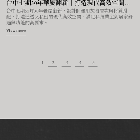
台中七期30年華廈翻新｜打造現代高效空間｜
台中七期55坪30年老屋翻新，設計師運用灰階層次與材質搭
尚仁隱居｜台中室內設計公司
配，打造通透又私密的現代高效空間，滿足科技業主對居家舒
適與功能的高要求。
View more
1
2
3
4
5