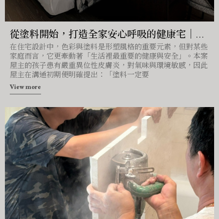
從塗料開始，打造全家安心呼吸的健康宅｜台
在住宅設計中，色彩與塗料是形塑風格的重要元素，但對某些
中住宅設計
家庭而言，它更牽動著「生活裡最重要的健康與安全」。本案
屋主的孩子患有嚴重異位性皮膚炎，對氣味與環境敏感，因此
屋主在溝通初期便明確提出：「塗料一定要
View more