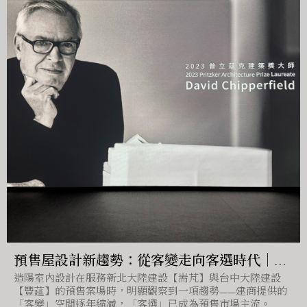
預售屋設計新趨勢：從客變走向客選時代｜台
造陽室內設計在服務新北大陸建設【耑芃】與台中大陸建設
中預售屋客變
【豐莚】的預售案場時，明顯觀察到一項趨勢——建商提供的
「客變」空間逐年縮減，「客選」已成為預售市場主流。