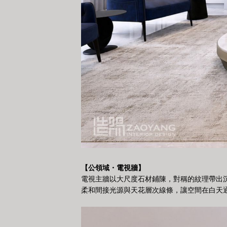
【公領域・電視牆】
電視主牆以大尺度石材鋪陳，對稱的紋理帶出
柔和間接光源與天花層次線條，讓空間在白天