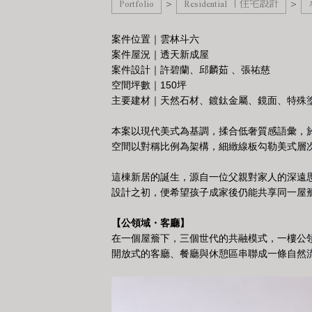
Portfolio
Residential 丨住宅設計
>
>
案件位置｜雲林斗六
案件屋況｜透天新成屋
案件設計｜許碧蘭、邱麟茹 、張祐慈
空間坪數｜150坪
主要建材｜天然石材、鍍鈦金屬、鏡面、特殊
本案以現代美式為基調，揉合低奢質感語彙，
空間以對稱比例為架構，細緻線板勾勒美式層
這棟新居的誕生，源自一位父親對家人的深遠
設計之初，便希望孩子成家後仍能共享同一屋
【公領域・客廳】
在一個屋簷下，三個世代的共融模式，一樓公
開放式的客廳、餐廳與休憩區串聯成一條自然