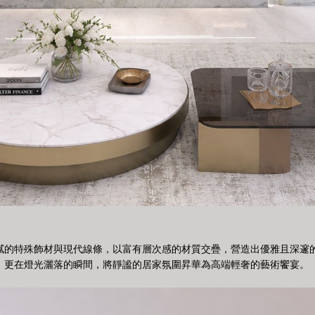
膩的特殊飾材與現代線條，以富有層次感的材質交疊，營造出優雅且深邃
，更在燈光灑落的瞬間，將靜謐的居家氛圍昇華為高端輕奢的藝術饗宴。