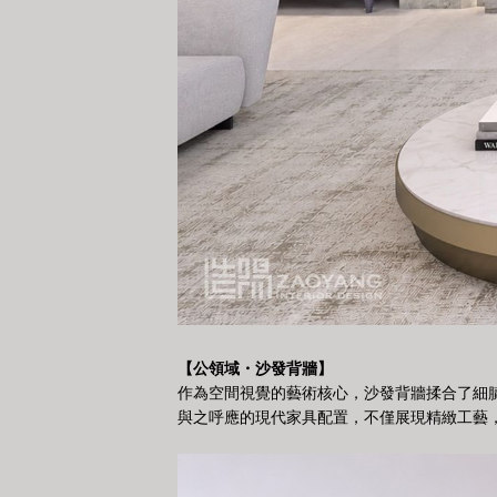
【公領域・沙發背牆】
作為空間視覺的藝術核心，沙發背牆揉合了細
與之呼應的現代家具配置，不僅展現精緻工藝