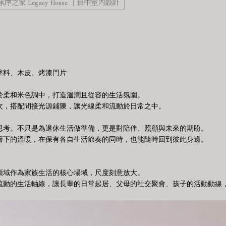
承序之家 Legacy House ｜台中室內設計
塗料、木皮、烤漆門片
於柔和米色調中，打造溫潤且從容的生活氛圍。
次，搭配間接光源鋪陳，讓光線柔和流動於日常之中。
思考。不只是為退休生活做準備，更是對陪伴、照顧與未來的期盼。
簷下的溫暖，在保有各自生活節奏的同時，也能隨時回到彼此身邊。
領域作為家族生活的核心場域，尺度刻意放大。
流動的生活軸線，讓長輩的日常起居、父母的社交聚會、孩子的活動動線