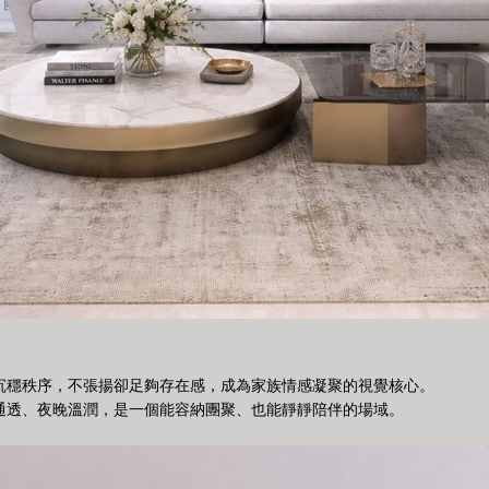
沉穩秩序，不張揚卻足夠存在感，成為家族情感凝聚的視覺核心。
通透、夜晚溫潤，是一個能容納團聚、也能靜靜陪伴的場域。