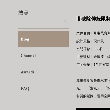
搜尋
▍破除傳統限
案件名稱｜草屯萬寶
Blog
設計風格｜現代風
空間坪數｜85/坪
Channel
主要建材｜金屬漆、
空間介紹｜1F-迎賓室
Awards
屋主夫妻皆是風水陽
FAQ
光」、「空氣」、「
材質的鋪陳，運用空