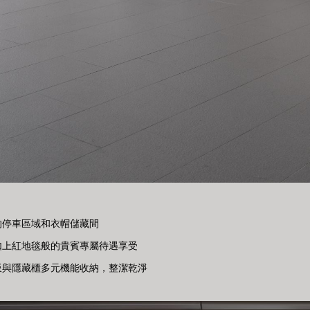
的停車區域和衣帽儲藏間
如上紅地毯般的貴賓專屬待遇享受
板與隱藏櫃多元機能收納，整潔乾淨