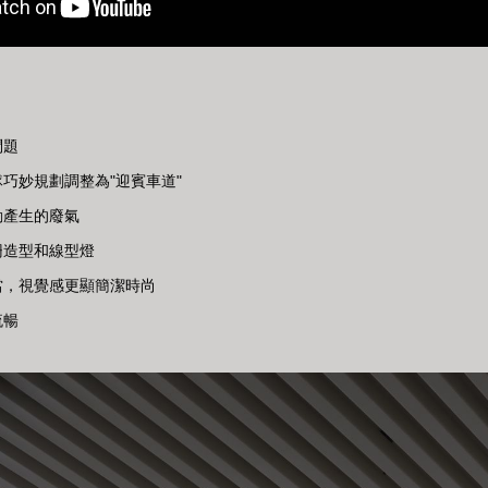
問題
巧妙規劃調整為"迎賓車道"
動產生的廢氣
柵造型和線型燈
當，視覺感更顯簡潔時尚
流暢