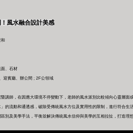
制！風水融合設計美感
聚和
鏡面、石材
、迎賓廳、辦公間 ; 2F公領域
宅暨講師，在因應大環境不停變動下，老師的風水派別比較傾向心靈層面
水」的流動和通透感，破除受傳統風水方位及實用性的限制，進行符合生活
間區別及美學手法，平衡並解決傳統風水信仰與美學的互相拉扯，打造理