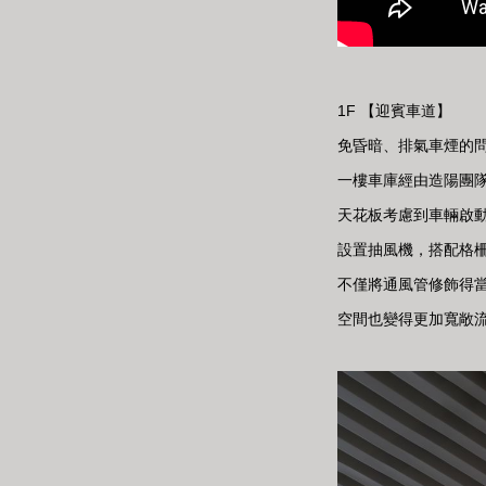
1F 【迎賓車道】
免昏暗、排氣車煙的
一樓車庫經由造陽團隊
天花板考慮到車輛啟
設置抽風機，搭配格
不僅將通風管修飾得
空間也變得更加寬敞