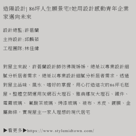
造陽設計| 86坪人生願景宅!她用設計感動青年企業
家邁向未來
設計總監:許碧蘭
主持設計:邱麟茹
工程團隊:林佳緯
對屋主來說，許碧蘭設計師彷彿親姊姊，總是以專業設計細
膩分析居者需求，總是以專業設計細膩分析居者需求，透過
對屋主品味、風水、嗜好的掌握，用心打造這次的86坪毛胚
屋。整體空間運用灰網石大理石、雅典娜灰大理石、鐵件、
電霧玻璃、 氟酸茶玻璃、烤漆玻璃、裱布、木皮、鍍膜、金
屬飾條，實現屋主一家人理想的現代居宅
▶看更多▶
https://www.stylemidtown.com/