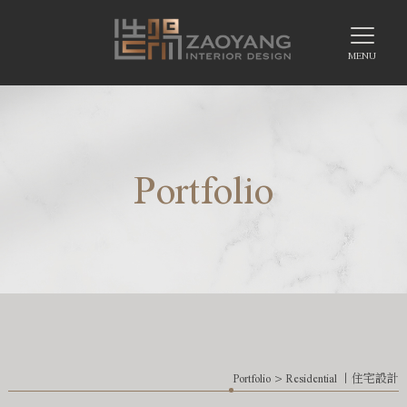
Portfolio
Portfolio
> Residential 丨住宅設計