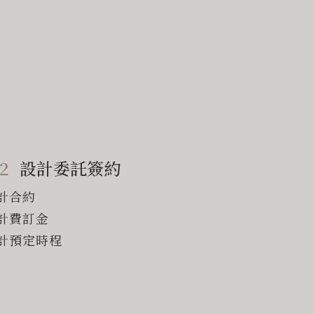
2
設計委託簽約
計合約
計費訂金
計預定時程