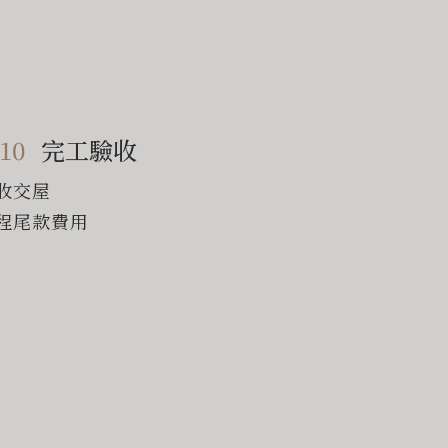
10
完工驗收
收交屋
程尾款費用