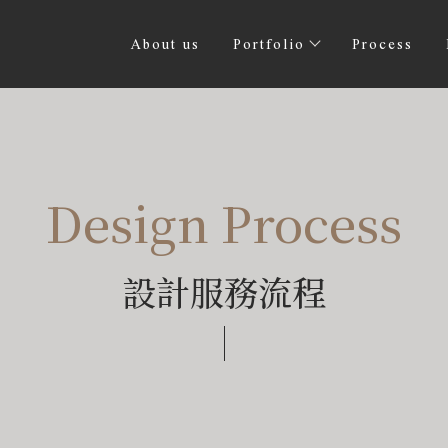
About us
Portfolio
Process
Design Process
設計服務流程