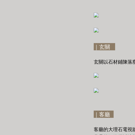
｜玄關
玄關以石材鋪陳落
｜客廳
客廳的大理石電視