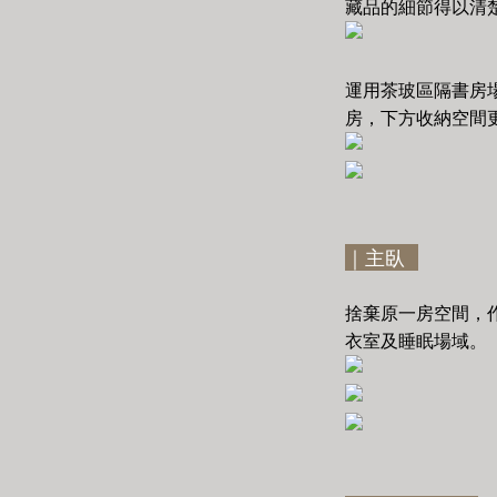
藏品的細節得以清
運用茶玻區隔書房
房，下方收納空間
｜主臥
捨棄原一房空間，
衣室及睡眠場域。