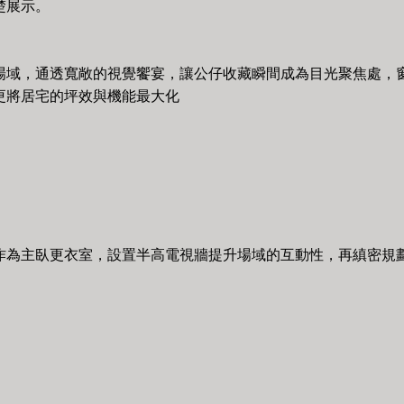
楚展示。
場域，通透寬敞的視覺饗宴，讓公仔收藏瞬間成為目光聚焦處，
更將居宅的坪效與機能最大化
作為主臥更衣室，設置半高電視牆提升場域的互動性，再縝密規