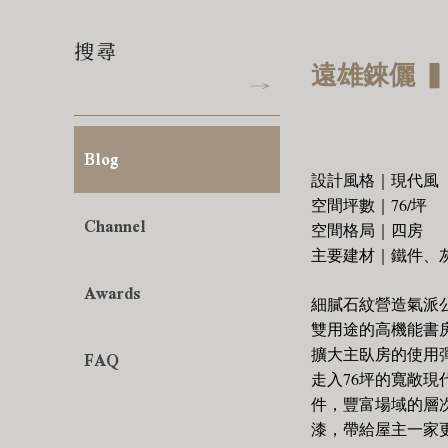
搜尋
遠雄錸儷 
Blog
設計風格｜現代風
空間坪數｜76/坪
Channel
空間格局｜四房
主要建材｜鐵件、
Awards
細膩石紋營造氣派
雙用途的高機能書
FAQ
擴大主臥房的使用
走入76坪的寬敞
件，豐富場域的層
漆，帶給屋主一家