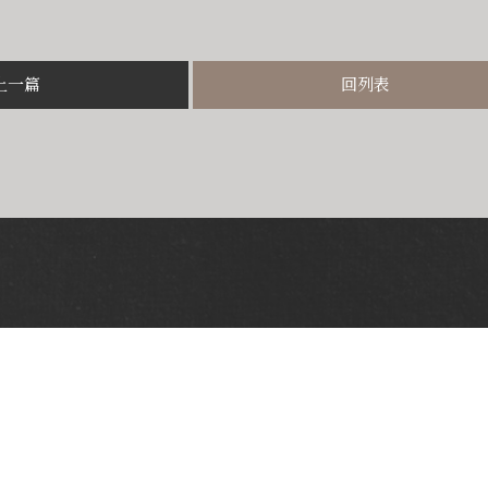
上一篇
回列表
Contact
Follow us
04-2382-9718
zaoyang558@gmail.com