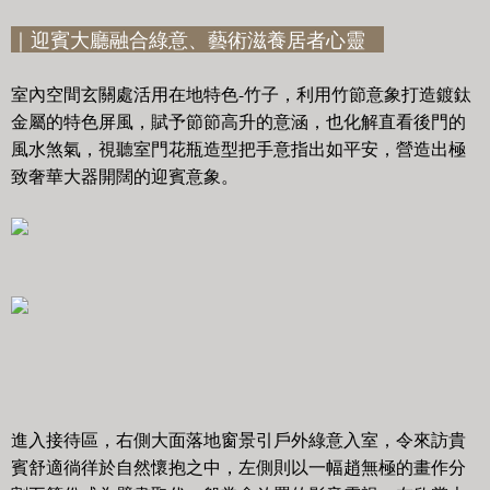
｜迎賓大廳融合綠意、藝術滋養居者心靈
室內空間玄關處活用在地特色-竹子，利用竹節意象打造鍍鈦
金屬的特色屏風，賦予節節高升的意涵，也化解直看後門的
風水煞氣，視聽室門花瓶造型把手意指出如平安，營造出極
致奢華大器開闊的迎賓意象。
進入接待區，右側大面落地窗景引戶外綠意入室，令來訪貴
賓舒適徜徉於自然懷抱之中，左側則以一幅趙無極的畫作分