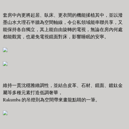
套房中內更將起居、臥床、更衣間的機能揉植其中，並以潑
墨山水大理石半牆為空間軸線，令公私領域能串聯共享，又
能保持各自獨立，其上能自由旋轉的電視，無論在房內何處
都能觀賞，也避免電視鏡面對床，影響睡眠的安寧。
維持一貫沈穩雅緻調性，並結合皮革、石材、鏡面、鍍鈦金
屬等多種元素打造低調奢華，
Rakumba 的吊燈則為空間帶來畫龍點睛的一筆。