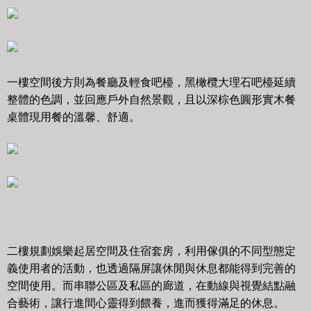
一樓空間後方則為餐廳及輕食吧檯，黑橄欖大理石吧檯延續
整體的色調，並回應戶外自然景觀，且以深棕色圓形實木餐
桌體現用餐的溫馨、舒適。
二樓規劃娛樂起居空間及住宿套房，利用傢俱的不同型態定
義使用者的活動，也透過隔屏讓休閒與休息都能得到完善的
空間使用。而串聯公區及私區的廊道，在動線與視覺結點融
合藝術，讓行進間心靈得到餵養，進而獲得滿足的休息。