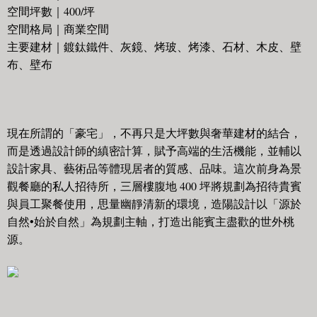
空間坪數｜400/坪
空間格局｜商業空間
主要建材｜鍍鈦鐵件、灰鏡、烤玻、烤漆、石材、木皮、壁
布、壁布
現在所謂的「豪宅」，不再只是大坪數與奢華建材的結合，
而是透過設計師的縝密計算，賦予高端的生活機能，並輔以
設計家具、藝術品等體現居者的質感、品味。這次前身為景
觀餐廳的私人招待所，三層樓腹地 400 坪將規劃為招待貴賓
與員工聚餐使用，思量幽靜清新的環境，造陽設計以「源於
自然•始於自然」為規劃主軸，打造出能賓主盡歡的世外桃
源。