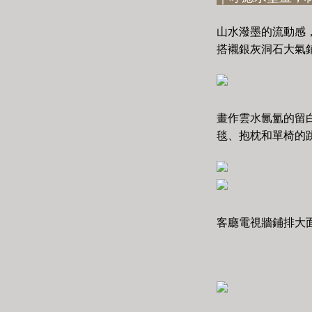
山水潑墨的流動感
搭襯銀灰洞石大氣
畫作雲水氤氳的留
毯、抱枕和單椅的
客廳電視牆鋪排大