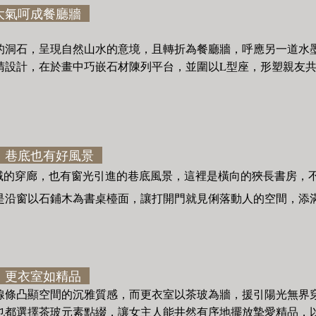
大氣呵成餐廳牆
的洞石，呈現自然山水的意境，且轉折為餐廳牆，呼應另一道水
睛設計，在於畫中巧嵌石材陳列平台，並圍以L型座，形塑親友
，巷底也有好風景
域的穿廊，也有窗光引進的巷底風景，這裡是橫向的狹長書房，
是沿窗以石鋪木為書桌檯面，讓打開門就見俐落動人的空間，添
，更衣室如精品
線條凸顯空間的沉雅質感，而更衣室以茶玻為牆，援引陽光無界
也都選擇茶玻元素點綴，讓女主人能井然有序地擺放摯愛精品，