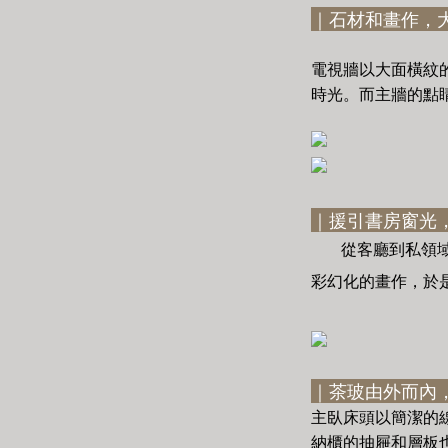
｜石材和畫作，
電視牆以大面橫紋
時光。而主牆的點
｜援引書房窗光
從客廳到私領
彩幻化的畫作，於
｜茶玻由外而內
主臥床頭以簡潔的
納櫃的抽屜和層板