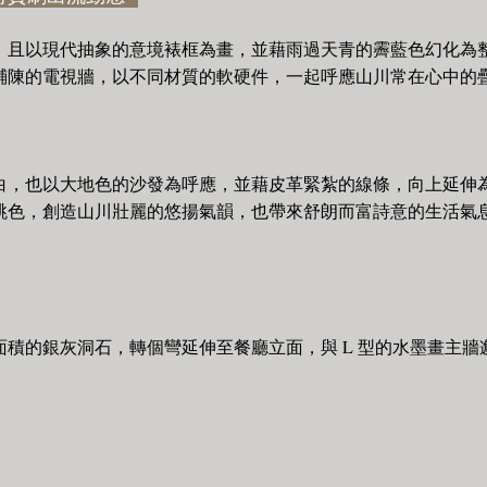
，且以現代抽象的意境裱框為畫，並藉雨過天青的霽藍色幻化為
鋪陳的電視牆，以不同材質的軟硬件，一起呼應山川常在心中的
白，也以大地色的沙發為呼應，並藉皮革緊紮的線條，向上延伸
跳色，創造山川壯麗的悠揚氣韻，也帶來舒朗而富詩意的生活氣
面積的銀灰洞石，轉個彎延伸至餐廳立面，與 L 型的水墨畫主