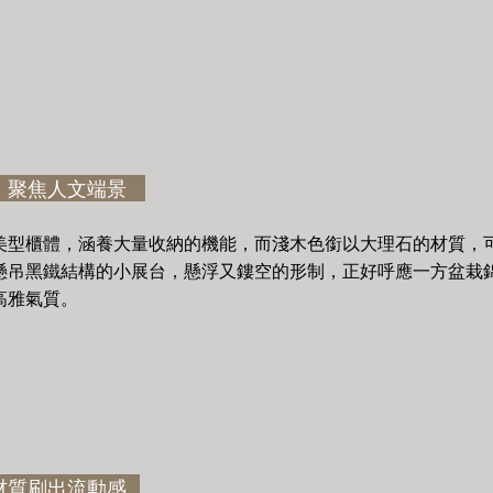
，聚焦人文端景
美型櫃體，涵養大量收納的機能，而淺木色銜以大理石的材質，
懸吊黑鐵結構的小展台，懸浮又鏤空的形制，正好呼應一方盆栽
高雅氣質。
材質刷出流動感