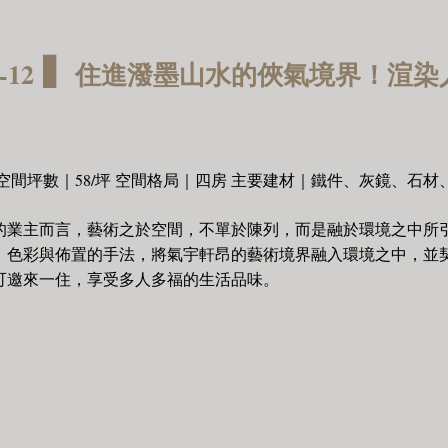
▍
12
住進潑墨山水的俠氣境界！渲染
空間坪數｜58/坪 空間格局｜四房 主要建材｜鐵件、灰鏡、石
的業主而言，藝術之於空間，不單於陳列，而是融於環境之中所
、色彩與佈置的手法，將氣宇軒昂的藝術境界融入環境之中，並
可邀來一住，享受多人多福的生活品味。