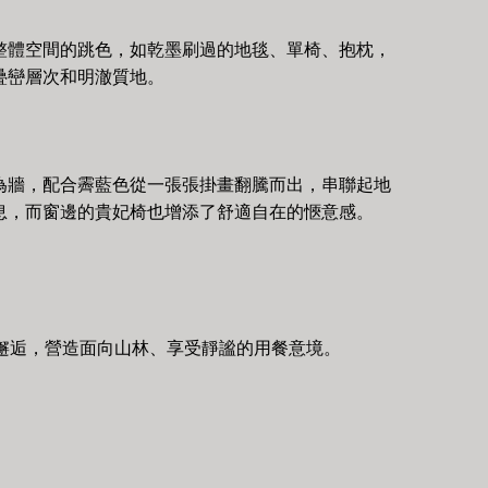
整體空間的跳色，如乾墨刷過的地毯、單椅、抱枕，
疊巒層次和明澈質地。
為牆，配合霽藍色從一張張掛畫翻騰而出，串聯起地
息，而窗邊的貴妃椅也增添了舒適自在的愜意感。
牆邂逅，營造面向山林、享受靜謐的用餐意境。