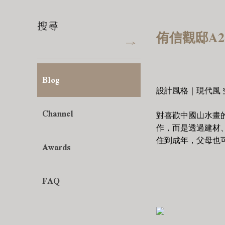
搜尋
侑信觀邸A2-
Blog
設計風格｜現代風 
Channel
對喜歡中國山水畫
作，而是透過建材
住到成年，父母也
Awards
FAQ