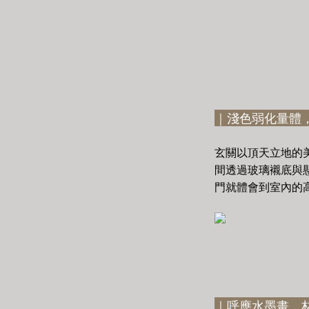
｜淺色弱化量體
玄關以頂天立地的
間透過玻璃襯底與
門就體會到室內的
｜呼應水墨畫，