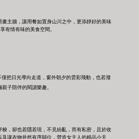
墨畫主牆，讓用餐如置身山川之中，更添靜好的美味
共享有情有味的美食空間。
不僅把日光導向走道，窗外朝夕的雲彩飛動，也若潑
滿親子陪伴的閱讀樂趣。
穿梭，卻也若隱若現，不見紛亂，而有私密，且於收
以及讓衣物井然有序歸位，營造女主人的精品小天