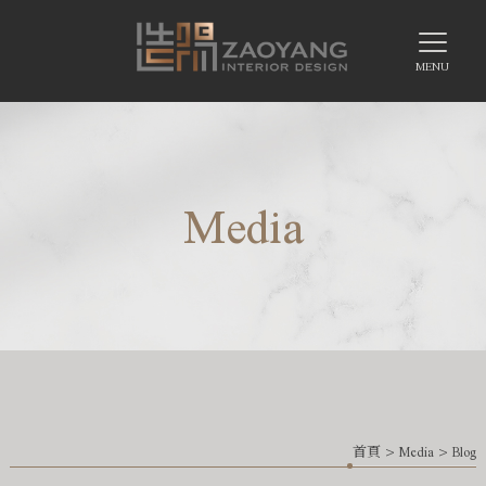
Media
首頁
>
Media
>
Blog